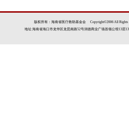
版权所有：海南省医疗救助基金会 Copyright©2006 All Rights
地址:海南省海口市龙华区龙昆南路52号润德商业广场首领公馆13层1305房 电