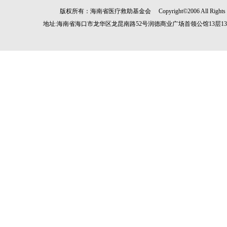
版权所有：海南省医疗救助基金会 Copyright©2006 All Rights
地址:海南省海口市龙华区龙昆南路52号润德商业广场首领公馆13层1305房 电