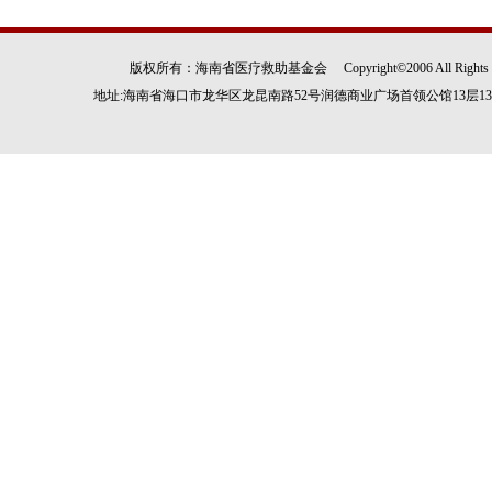
版权所有：海南省医疗救助基金会 Copyright©2006 All Rights
地址:海南省海口市龙华区龙昆南路52号润德商业广场首领公馆13层1305房 电