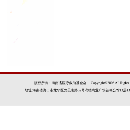
版权所有：海南省医疗救助基金会 Copyright©2006 All Rights
地址:海南省海口市龙华区龙昆南路52号润德商业广场首领公馆13层1305房 电