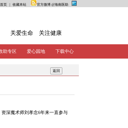
首页
|
收藏本站
官方微博 @海南医助
关爱生命 关注健康
救助专区
爱心园地
下载中心