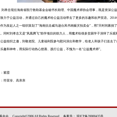
pyright©2006 All Rights Reserved 备案号：
琼ICP备20000435号