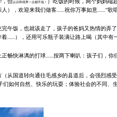
学，但
）吃饭的时候，两个妈妈端
认识和境界一点都不低！
，欢迎来我们做客......祝你万事如意.....
吃完午饭，也就该走了，孩子的爸妈又热情的弄了
着......），还用可乐瓶子装满让路上喝（其
畅快淋漓的打球......按两下喇叭：孩子们，
方（从国道转向通往毛感乡的县道后，会强烈感受
孩子们如何自然、快乐的玩耍；
体验社会的不同、生活